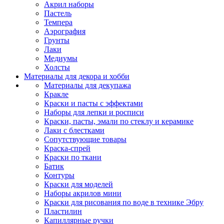
Акрил наборы
Пастель
Темпера
Аэрография
Грунты
Лаки
Медиумы
Холсты
Материалы для декора и хобби
Материалы для декупажа
Кракле
Краски и пасты с эффектами
Наборы для лепки и росписи
Краски, пасты, эмали по стеклу и керамике
Лаки с блестками
Сопутствующие товары
Краска-спрей
Краски по ткани
Батик
Контуры
Краски для моделей
Наборы акрилов мини
Краски для рисования по воде в технике Эбру
Пластилин
Капиллярные ручки