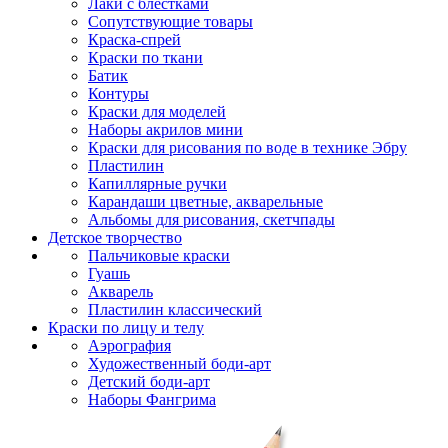
Лаки с блестками
Сопутствующие товары
Краска-спрей
Краски по ткани
Батик
Контуры
Краски для моделей
Наборы акрилов мини
Краски для рисования по воде в технике Эбру
Пластилин
Капиллярные ручки
Карандаши цветные, акварельные
Альбомы для рисования, скетчпады
Детское творчество
Пальчиковые краски
Гуашь
Акварель
Пластилин классический
Краски по лицу и телу
Аэрография
Художественный боди-арт
Детский боди-арт
Наборы Фангрима