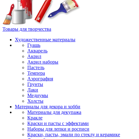
Товары для творчества
Художественные материалы
Гуашь
Акварель
Акрил
Акрил наборы
Пастель
Темпера
Аэрография
Грунты
Лаки
Медиумы
Холсты
Материалы для декора и хобби
Материалы для декупажа
Кракле
Краски и пасты с эффектами
Наборы для лепки и росписи
Краски, пасты, эмали по стеклу и керамике