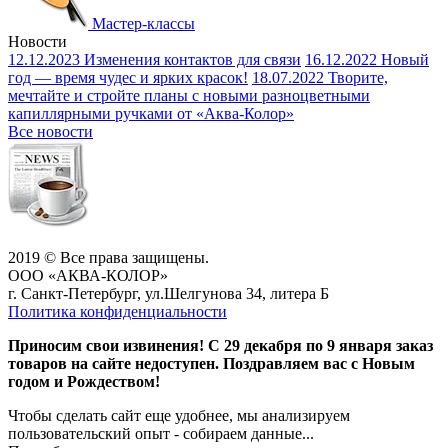
Мастер-классы
Новости
12.12.2023
Изменения контактов для связи
16.12.2022
Новый
год — время чудес и ярких красок!
18.07.2022
Творите,
мечтайте и стройте планы с новыми разноцветными
капиллярными ручками от «Аква-Колор»
Все новости
2019 © Все права защищены.
ООО «АКВА-КОЛОР»
г. Санкт-Петербург, ул.Шелгунова 34, литера Б
Политика конфиденциальности
Приносим свои извинения! С 29 декабря по 9 января заказ
товаров на сайте недоступен. Поздравляем вас с Новым
годом и Рождеством!
Чтобы сделать сайт еще удобнее, мы анализируем
пользовательский опыт - собираем данные...