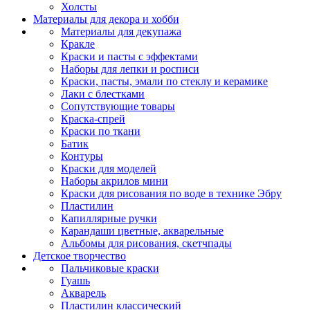
Холсты
Материалы для декора и хобби
Материалы для декупажа
Кракле
Краски и пасты с эффектами
Наборы для лепки и росписи
Краски, пасты, эмали по стеклу и керамике
Лаки с блестками
Сопутствующие товары
Краска-спрей
Краски по ткани
Батик
Контуры
Краски для моделей
Наборы акрилов мини
Краски для рисования по воде в технике Эбру
Пластилин
Капиллярные ручки
Карандаши цветные, акварельные
Альбомы для рисования, скетчпады
Детское творчество
Пальчиковые краски
Гуашь
Акварель
Пластилин классический