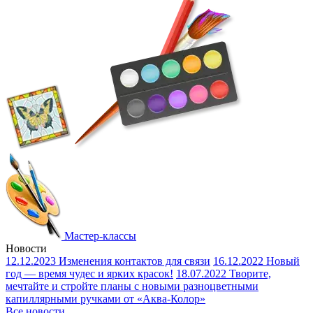
Мастер-классы
Новости
12.12.2023
Изменения контактов для связи
16.12.2022
Новый
год — время чудес и ярких красок!
18.07.2022
Творите,
мечтайте и стройте планы с новыми разноцветными
капиллярными ручками от «Аква-Колор»
Все новости