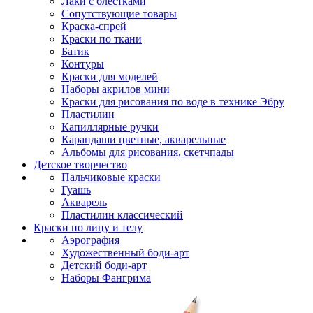
Лаки с блестками
Сопутствующие товары
Краска-спрей
Краски по ткани
Батик
Контуры
Краски для моделей
Наборы акрилов мини
Краски для рисования по воде в технике Эбру
Пластилин
Капиллярные ручки
Карандаши цветные, акварельные
Альбомы для рисования, скетчпады
Детское творчество
Пальчиковые краски
Гуашь
Акварель
Пластилин классический
Краски по лицу и телу
Аэрография
Художественный боди-арт
Детский боди-арт
Наборы Фангрима