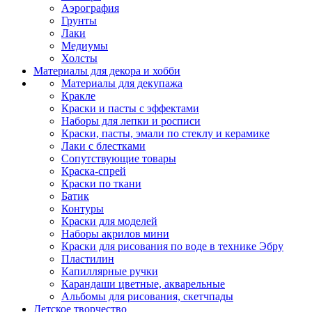
Аэрография
Грунты
Лаки
Медиумы
Холсты
Материалы для декора и хобби
Материалы для декупажа
Кракле
Краски и пасты с эффектами
Наборы для лепки и росписи
Краски, пасты, эмали по стеклу и керамике
Лаки с блестками
Сопутствующие товары
Краска-спрей
Краски по ткани
Батик
Контуры
Краски для моделей
Наборы акрилов мини
Краски для рисования по воде в технике Эбру
Пластилин
Капиллярные ручки
Карандаши цветные, акварельные
Альбомы для рисования, скетчпады
Детское творчество