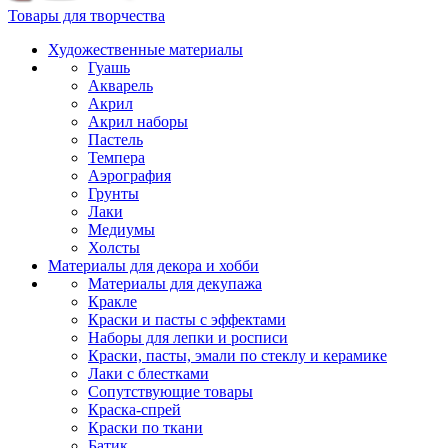
Товары для творчества
Художественные материалы
Гуашь
Акварель
Акрил
Акрил наборы
Пастель
Темпера
Аэрография
Грунты
Лаки
Медиумы
Холсты
Материалы для декора и хобби
Материалы для декупажа
Кракле
Краски и пасты с эффектами
Наборы для лепки и росписи
Краски, пасты, эмали по стеклу и керамике
Лаки с блестками
Сопутствующие товары
Краска-спрей
Краски по ткани
Батик