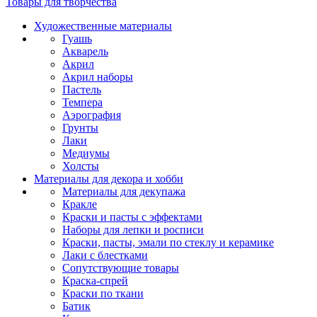
Товары для творчества
Художественные материалы
Гуашь
Акварель
Акрил
Акрил наборы
Пастель
Темпера
Аэрография
Грунты
Лаки
Медиумы
Холсты
Материалы для декора и хобби
Материалы для декупажа
Кракле
Краски и пасты с эффектами
Наборы для лепки и росписи
Краски, пасты, эмали по стеклу и керамике
Лаки с блестками
Сопутствующие товары
Краска-спрей
Краски по ткани
Батик