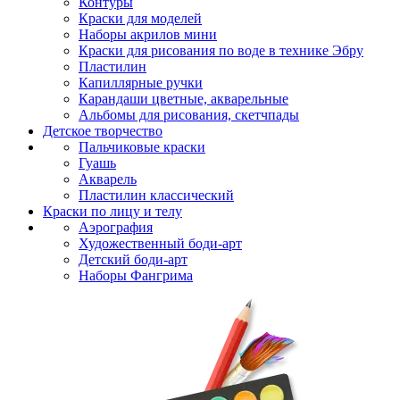
Контуры
Краски для моделей
Наборы акрилов мини
Краски для рисования по воде в технике Эбру
Пластилин
Капиллярные ручки
Карандаши цветные, акварельные
Альбомы для рисования, скетчпады
Детское творчество
Пальчиковые краски
Гуашь
Акварель
Пластилин классический
Краски по лицу и телу
Аэрография
Художественный боди-арт
Детский боди-арт
Наборы Фангрима