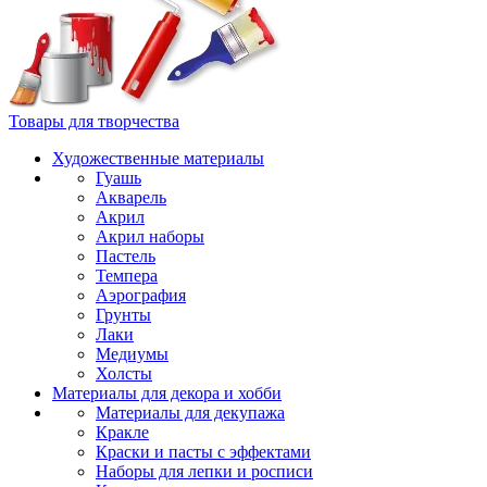
Товары для творчества
Художественные материалы
Гуашь
Акварель
Акрил
Акрил наборы
Пастель
Темпера
Аэрография
Грунты
Лаки
Медиумы
Холсты
Материалы для декора и хобби
Материалы для декупажа
Кракле
Краски и пасты с эффектами
Наборы для лепки и росписи