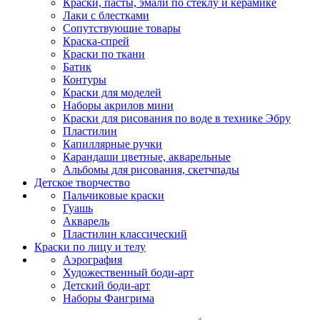
Краски, пасты, эмали по стеклу и керамике
Лаки с блестками
Сопутствующие товары
Краска-спрей
Краски по ткани
Батик
Контуры
Краски для моделей
Наборы акрилов мини
Краски для рисования по воде в технике Эбру
Пластилин
Капиллярные ручки
Карандаши цветные, акварельные
Альбомы для рисования, скетчпады
Детское творчество
Пальчиковые краски
Гуашь
Акварель
Пластилин классический
Краски по лицу и телу
Аэрография
Художественный боди-арт
Детский боди-арт
Наборы Фангрима