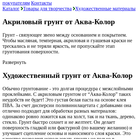
покупателям
Контакты
Каталог
Товары для творчества
Художественные материалы
Акриловый грунт от Аква-Колор
Грунт - связующее звено между основанием и покрытием.
Чтобы масляная, темперная, акриловая и гуашевая краски не
трескались и не теряли яркость, не пропускайте этап
грунтования поверхности.
Развернуть
Художественный грунт от Аква-Колор
Обычно грунтование - это долгая процедура с межслойными
проклейками. С акриловым грунтом от “Аква-Колор” таких
неудобств не будет! Это густая белая паста на основе клея
ПВА. За счет дисперсии поливинилацетата с добавками она
отлично подходит для обработки разных материалов:
одинаково ровно ложится как на холст, так и на ткань, дерево,
стекло. Грунт быстро сохнет и не желтеет. Он делает
поверхность гладкой или фактурной (по вашему желанию) и
улучшает сцепление основы и наносимого слоя краски. Это
качество позволяет использовать грунты не только в