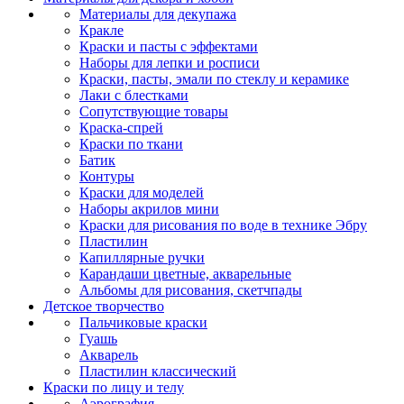
Материалы для декупажа
Кракле
Краски и пасты с эффектами
Наборы для лепки и росписи
Краски, пасты, эмали по стеклу и керамике
Лаки с блестками
Сопутствующие товары
Краска-спрей
Краски по ткани
Батик
Контуры
Краски для моделей
Наборы акрилов мини
Краски для рисования по воде в технике Эбру
Пластилин
Капиллярные ручки
Карандаши цветные, акварельные
Альбомы для рисования, скетчпады
Детское творчество
Пальчиковые краски
Гуашь
Акварель
Пластилин классический
Краски по лицу и телу
Аэрография