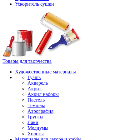
Ускоритель сушки
Товары для творчества
Художественные материалы
Гуашь
Акварель
Акрил
Акрил наборы
Пастель
Темпера
Аэрография
Грунты
Лаки
Медиумы
Холсты
Материалы для декора и хобби