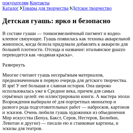
покупателям
Контакты
Каталог
Товары для творчества
Детское творчество
Детская гуашь: ярко и безопасно
В составе гуаши — тонкоизмельчённый пигмент и водно-
клеевое связующее. Гуашь появилась как техника акварельной
живописи, когда белила придумали добавлять к акварели для
большей плотности. Отсюда и название: итальянское guazzo
переводится как «водяная краска».
Развернуть
Многие считают гуашь несерьёзным материалом,
предназначенным в первую очередь для детского творчества.
И зря! У неё большая и славная история. Она широко
использовалась уже в Средние века, причем для самых
серьёзных целей: ею иллюстрировали книги. А мастера эпохи
Возрождения выбирали её для портретных миниатюр и
разного рода подготовительных работ — набросков, картонов
и эскизов. Очень любили гуашь художники из объединения
Мир искусства (Бенуа, Бакст, Серов, Нестеров, Билибин,
Левитан и другие) — писали ею и станковые картины, и
эскизы для театров.