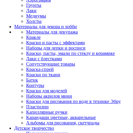
Грунты
Лаки
Медиумы
Холсты
Материалы для декора и хобби
Материалы для декупажа
Кракле
Краски и пасты с эффектами
Наборы для лепки и росписи
Краски, пасты, эмали по стеклу и керамике
Лаки с блестками
Сопутствующие товары
Краска-спрей
Краски по ткани
Батик
Контуры
Краски для моделей
Наборы акрилов мини
Краски для рисования по воде в технике Эбру
Пластилин
Капиллярные ручки
Карандаши цветные, акварельные
Альбомы для рисования, скетчпады
Детское творчество