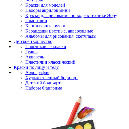
Краски для моделей
Наборы акрилов мини
Краски для рисования по воде в технике Эбру
Пластилин
Капиллярные ручки
Карандаши цветные, акварельные
Альбомы для рисования, скетчпады
Детское творчество
Пальчиковые краски
Гуашь
Акварель
Пластилин классический
Краски по лицу и телу
Аэрография
Художественный боди-арт
Детский боди-арт
Наборы Фангрима