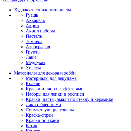
Художественные материалы
Гуашь
Акварель
Акрил
Акрил наборы
Пастель
Темпера
Аэрография
Грунты
Лаки
Медиумы
Холсты
Материалы для декора и хобби
Материалы для декупажа
Кракле
Краски и пасты с эффектами
Наборы для лепки и росписи
Краски, пасты, эмали по стеклу и керамике
Лаки с блестками
Сопутствующие товары
Краска-спрей
Краски по ткани
Батик
Контуры