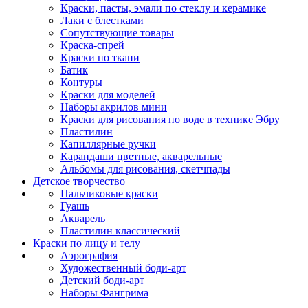
Краски, пасты, эмали по стеклу и керамике
Лаки с блестками
Сопутствующие товары
Краска-спрей
Краски по ткани
Батик
Контуры
Краски для моделей
Наборы акрилов мини
Краски для рисования по воде в технике Эбру
Пластилин
Капиллярные ручки
Карандаши цветные, акварельные
Альбомы для рисования, скетчпады
Детское творчество
Пальчиковые краски
Гуашь
Акварель
Пластилин классический
Краски по лицу и телу
Аэрография
Художественный боди-арт
Детский боди-арт
Наборы Фангрима