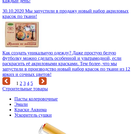
каждый день!
30.10.2020
Мы запустили в продажу новый набор акриловых
красок по ткани!
Как создать уникальную одежду? Даже простую белую
футболку можно сделать особенной и ультрамодной, если
раскрасить её акриловыми красками. Тем более, что мы
запустили в производство новый набор красок по ткани из 12
ярких и сочных цветов!
1
2
3
4
5
Строительные товары
Пасты колеровочные
Эмали
Краски Аквима
Ускоритель сушки