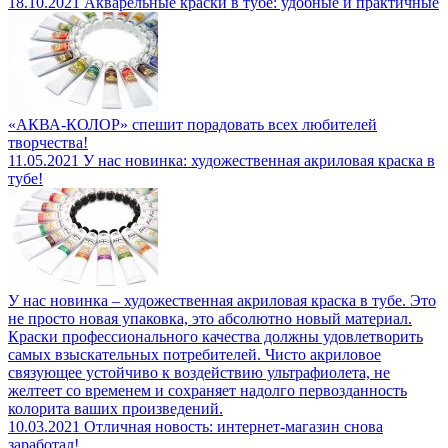
18.10.2021
Акварельные краски в тубе: удобные и практичные
«АКВА-КОЛОР» спешит порадовать всех любителей
творчества!
11.05.2021
У нас новинка: художественная акриловая краска в
тубе!
У нас новинка – художественная акриловая краска в тубе. Это
не просто новая упаковка, это абсолютно новый материал.
Краски профессионального качества должны удовлетворить
самых взыскательных потребителей. Чисто акриловое
связующее устойчиво к воздействию ультрафиолета, не
желтеет со временем и сохраняет надолго первозданность
колорита ваших произведений.
10.03.2021
Отличная новость: интернет-магазин снова
заработал!