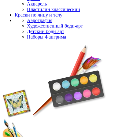
Акварель
Пластилин классический
Краски по лицу и телу
Аэрография
Художественный боди-арт
Детский боди-арт
Наборы Фангрима