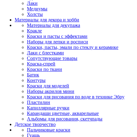
Лаки
Медиумы
Холсты
Материалы для декора и хобби
Материалы для декупажа
Кракле
Краски и пасты с эффектами
Наборы для лепки и росписи
Краски, пасты, эмали по стеклу и керамике
Лаки с блестками
Сопутствующие товары
Краска-спрей
Краски по ткани
Батик
Контуры
Краски для моделей
Наборы акрилов мини
Краски для рисования по воде в технике Эбру
Пластилин
Капиллярные ручки
Карандаши цветные, акварельные
Альбомы для рисования, скетчпады
Детское творчество
Пальчиковые краски
Гуашь