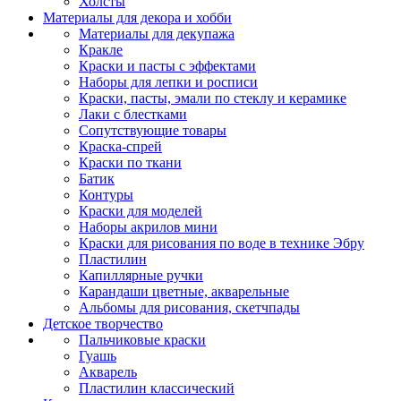
Холсты
Материалы для декора и хобби
Материалы для декупажа
Кракле
Краски и пасты с эффектами
Наборы для лепки и росписи
Краски, пасты, эмали по стеклу и керамике
Лаки с блестками
Сопутствующие товары
Краска-спрей
Краски по ткани
Батик
Контуры
Краски для моделей
Наборы акрилов мини
Краски для рисования по воде в технике Эбру
Пластилин
Капиллярные ручки
Карандаши цветные, акварельные
Альбомы для рисования, скетчпады
Детское творчество
Пальчиковые краски
Гуашь
Акварель
Пластилин классический