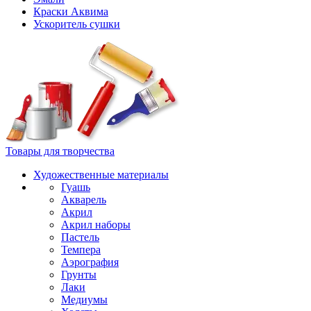
Краски Аквима
Ускоритель сушки
Товары для творчества
Художественные материалы
Гуашь
Акварель
Акрил
Акрил наборы
Пастель
Темпера
Аэрография
Грунты
Лаки
Медиумы