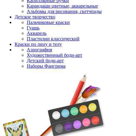
Капиллярные ручки
Карандаши цветные, акварельные
Альбомы для рисования, скетчпады
Детское творчество
Пальчиковые краски
Гуашь
Акварель
Пластилин классический
Краски по лицу и телу
Аэрография
Художественный боди-арт
Детский боди-арт
Наборы Фангрима