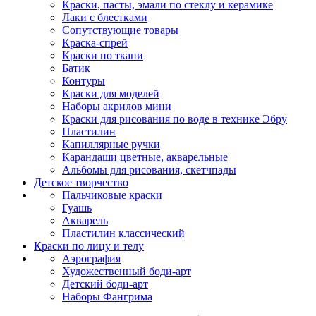
Краски, пасты, эмали по стеклу и керамике
Лаки с блестками
Сопутствующие товары
Краска-спрей
Краски по ткани
Батик
Контуры
Краски для моделей
Наборы акрилов мини
Краски для рисования по воде в технике Эбру
Пластилин
Капиллярные ручки
Карандаши цветные, акварельные
Альбомы для рисования, скетчпады
Детское творчество
Пальчиковые краски
Гуашь
Акварель
Пластилин классический
Краски по лицу и телу
Аэрография
Художественный боди-арт
Детский боди-арт
Наборы Фангрима