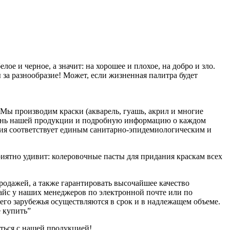
ое и черное, а значит: на хорошее и плохое, на добро и зло.
 за разнообразие! Может, если жизненная палитра будет
 Мы производим краски (акварель, гуашь, акрил и многие
речень нашей продукции и подробную информацию о каждом
ция соответствует единым санитарно-эпидемиологическим и
иятно удивит: колеровочные пасты для придания краскам всех
родажей, а также гарантировать высочайшее качество
айс у наших менеджеров по электронной почте или по
его зарубежья осуществляются в срок и в надлежащем объеме.
е купить”
ться с нашей продукцией!