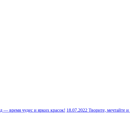
д — время чудес и ярких красок!
18.07.2022
Творите, мечтайте 