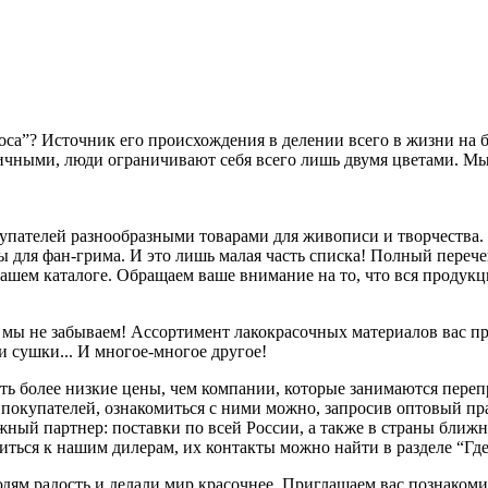
са”? Источник его происхождения в делении всего в жизни на бел
ричными, люди ограничивают себя всего лишь двумя цветами. Мы
купателей разнообразными товарами для живописи и творчества.
боры для фан-грима. И это лишь малая часть списка! Полный пе
ашем каталоге. Обращаем ваше внимание на то, что вся продук
 мы не забываем! Ассортимент лакокрасочных материалов вас пр
 сушки... И многое-многое другое!
ть более низкие цены, чем компании, которые занимаются переп
покупателей, ознакомиться с ними можно, запросив оптовый пр
жный партнер: поставки по всей России, а также в страны ближн
титься к нашим дилерам, их контакты можно найти в разделе “Гд
ям радость и делали мир красочнее. Приглашаем вас познакоми