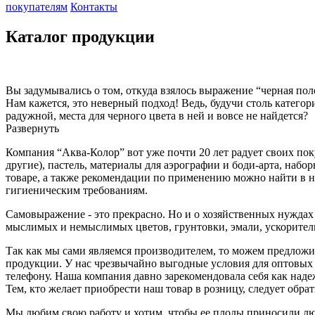
покупателям
Контакты
Каталог продукции
Вы задумывались о том, откуда взялось выражение “черная поло
Нам кажется, это неверный подход! Ведь, будучи столь катего
радужной, места для черного цвета в ней и вовсе не найдется?
Развернуть
Компания “Аква-Колор” вот уже почти 20 лет радует своих по
другие), пастель, материалы для аэрографии и боди-арта, на
товаре, а также рекомендации по применению можно найти в н
гигиеническим требованиям.
Самовыражение - это прекрасно. Но и о хозяйственных нуждах
мыслимых и немыслимых цветов, грунтовки, эмали, ускорители
Так как мы сами являемся производителем, то можем предложи
продукции. У нас чрезвычайно выгодные условия для оптовых 
телефону. Наша компания давно зарекомендовала себя как наде
Тем, кто желает приобрести наш товар в розницу, следует обра
Мы любим свою работу и хотим, чтобы ее плоды приносили люд