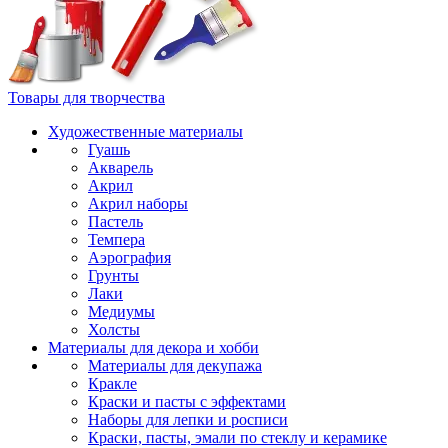
Товары для творчества
Художественные материалы
Гуашь
Акварель
Акрил
Акрил наборы
Пастель
Темпера
Аэрография
Грунты
Лаки
Медиумы
Холсты
Материалы для декора и хобби
Материалы для декупажа
Кракле
Краски и пасты с эффектами
Наборы для лепки и росписи
Краски, пасты, эмали по стеклу и керамике