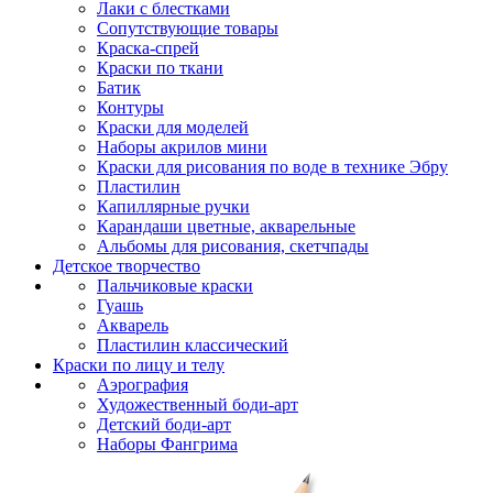
Лаки с блестками
Сопутствующие товары
Краска-спрей
Краски по ткани
Батик
Контуры
Краски для моделей
Наборы акрилов мини
Краски для рисования по воде в технике Эбру
Пластилин
Капиллярные ручки
Карандаши цветные, акварельные
Альбомы для рисования, скетчпады
Детское творчество
Пальчиковые краски
Гуашь
Акварель
Пластилин классический
Краски по лицу и телу
Аэрография
Художественный боди-арт
Детский боди-арт
Наборы Фангрима