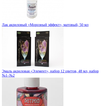
Лак акриловый «Морозный эффект», матовый, 50 мл
Эмаль акриловая «Элемент», набор 12 цветов, 48 мл, набор
№1–№2