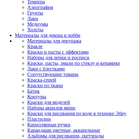
Темпера
Аэрография
Грунты
Лаки
Медиумы
Холсты
Материалы для декора и хобби
Материалы для декупажа
Кракле
Краски и пасты с эффектами
Наборы для лепки и росписи
Краски, пасты, эмали по стеклу и керамике
Лаки с блестками
Сопутствующие товары
Краска-спрей
Краски по ткани
Батик
Контуры
Краски для моделей
Наборы акрилов мини
Краски для рисования по воде в технике Эбру
Пластилин
Капиллярные ручки
Карандаши цветные, акварельные
Альбомы для рисования, скетчпады